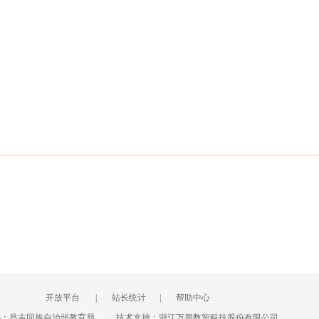
开放平台
|
站长统计
|
帮助中心
办：昌吉回族自治州教育局
技术支持：浙江万朋数智科技股份有限公司